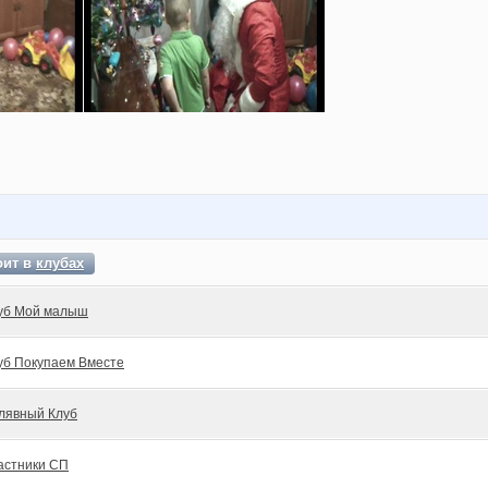
оит в
клубах
уб Мой малыш
уб Покупаем Вместе
лявный Клуб
астники СП