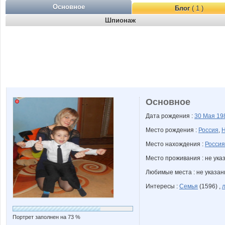
Основное
Блог
( 1 )
Шпионаж
Основное
Дата рождения :
30 Мая
19
Место рождения :
Россия
,
Н
Место нахождения :
Россия
Место проживания : не ука
Любимые места : не указа
Интересы :
Семья
(1596) ,
Портрет заполнен на 73 %