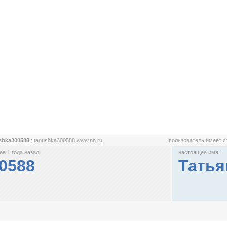
shka300588
:
tanushka300588.www.nn.ru
пользователь имеет 
е 1 года назад
настоящее имя:
0588
Татья