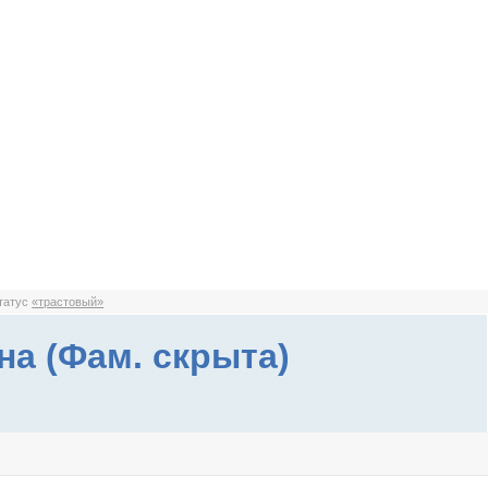
статус
«трастовый»
на (Фам. скрыта)