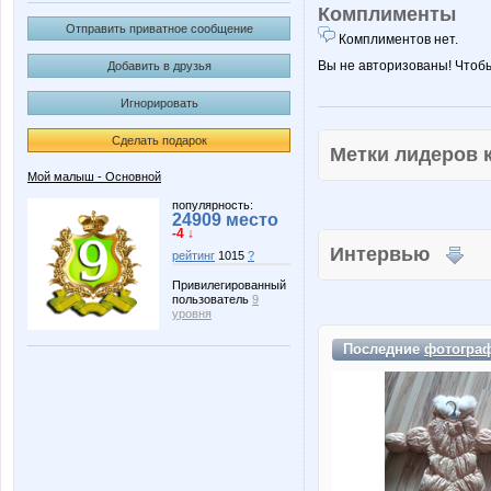
Комплименты
Отправить приватное сообщение
Комплиментов нет.
Вы не авторизованы! Чтоб
Добавить в друзья
Игнорировать
Сделать подарок
Метки лидеров
Мой малыш - Основной
популярность:
24909 место
-4 ↓
Интервью
рейтинг
1015
?
Привилегированный
пользователь
9
уровня
Последние
фотогра