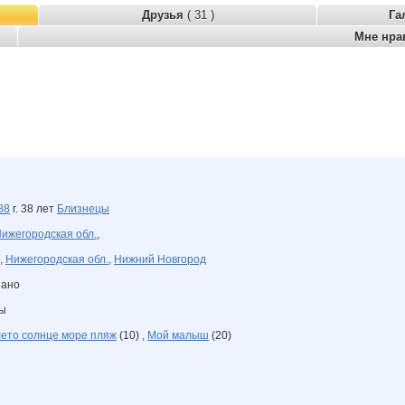
Друзья
( 31 )
Га
Мне нра
88
г. 38 лет
Близнецы
ижегородская обл.
,
,
Нижегородская обл.
,
Нижний Новгород
зано
ны
лето солнце море пляж
(10) ,
Мой малыш
(20)